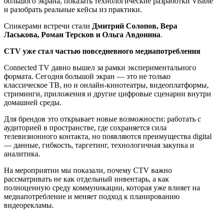
большого экрана, показать технологические разработки Visible
и разобрать реальные кейсы из практики.
Спикерами встречи стали
Дмитрий Солопов, Вера
Ласькова, Роман Терсков и Ольга Авдонина
.
CTV уже стал частью повседневного медиапотребления
Connected TV давно вышел за рамки экспериментального
формата. Сегодня большой экран — это не только
классическое ТВ, но и онлайн-кинотеатры, видеоплатформы,
стриминги, приложения и другие цифровые сценарии внутри
домашней среды.
Для брендов это открывает новые возможности: работать с
аудиторией в пространстве, где сохраняется сила
телевизионного контакта, но появляются преимущества digital
— данные, гибкость, таргетинг, технологичная закупка и
аналитика.
На мероприятии мы показали, почему CTV важно
рассматривать не как отдельный инвентарь, а как
полноценную среду коммуникации, которая уже влияет на
медиапотребление и меняет подход к планированию
видеорекламы.